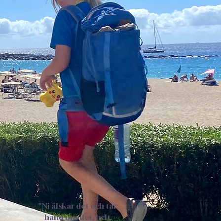
"Ni älskar det och tar
hand om det, helt