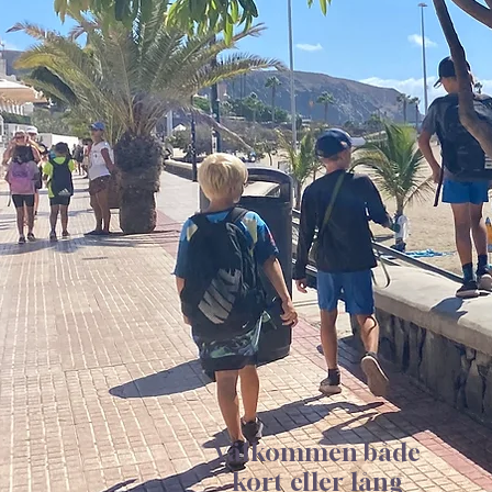
Välkommen både
kort eller lång