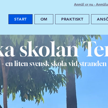
Anmäl er nu - Anmälan
START
OM
PRAKTISKT
ANS
a skolan Te
- en liten svensk skola vid stranden