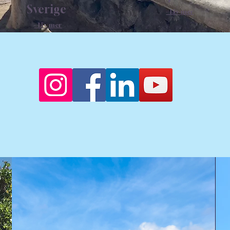
Sverige
- läs mer
- läs mer