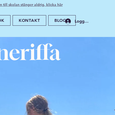
 till skolan stänger aldrig, klicka här
ÖK
KONTAKT
BLOGG
Logga in
neriffa