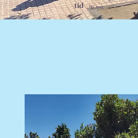
tid
- läs mer