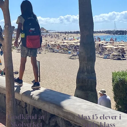
Godkänd av
Max 15 elever i
Skolverket
varje klass