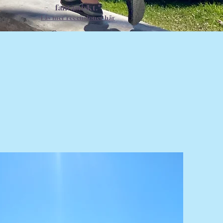
fantastiskt."
Läs mer recensioner här