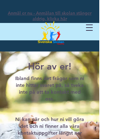
Anmäl er nu - Anmälan till skolan stänger
aldrig, klicka här
Hör av er!
Ibland finns det frågor som ni
inte hittar svaret på, så tveka
inte på att ta kontakt med
oss.
Ni kan när och hur ni vill göra
det och ni finner alla våra
kontaktuppgifter längst ner