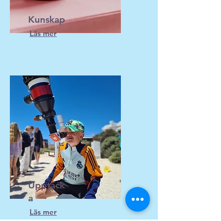
Kunskap
Läs mer
Upptäck
a
Läs mer