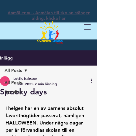
Anmäl er nu - Anmälan till skolan stänger
aldrig, klicka här
Inlägg
All Posts
Lottis Isaksson
All Posts
3 nov. 2025
2 min läsning
Spooky days
Storyline
I helgen har en av barnens absolut 
favorithögtider passerat, nämligen 
HALLOWEEN. Under några dagar 
per år förvandlas skolan till en 