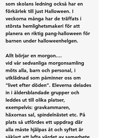
som skolans ledning också har en 
förkärlek till just Halloween. I 
veckorna många har de träffats i 
största hemlighetsmakeri för att 
planera en riktig pang-halloween för 
barnen under halloweenhelgen. 
Allt börjar en morgon....
vid vår sedvanliga morgonsamling 
möts alla, barn och personal, i 
utklädnad som påminner oss om 
“livet efter döden”. Eleverna delades 
in i åldersblandade grupper och 
leddes ut till olika platser, 
exempelvis: gravkammaren, 
häxornas sal, spindelnästet etc. På 
plats så utfördes ett uppdrag där 
alla måste hjälpas åt och syftet är 
såklart att lyfta värdet av samarbete 